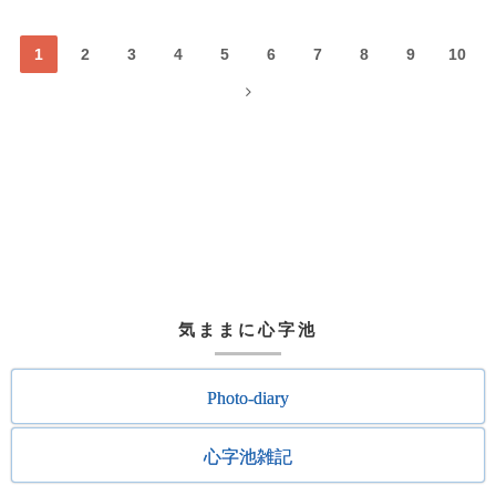
1
2
3
4
5
6
7
8
9
10
気ままに心字池
Photo-diary
心字池雑記