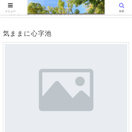
WordPressでつくる趣味の個人ブログです。〜 気ままに心字池、憩い
メニュー
検索
のテラスガーデン、メダカビオトープ 、Photo Poem Trunk〜
気ままに心字池