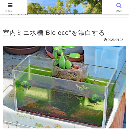
WordPressでつくる趣味の個人ブログです。〜 気ままに心字池、憩い
メニュー
検索
のテラスガーデン、メダカビオトープ 、Photo Poem Trunk〜
室内ミニ水槽“Bio eco”を漂白する
2023.04.28