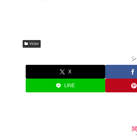
Victor
シ
X
LINE