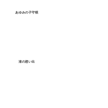
あゆみの子守唄
渚の想い出