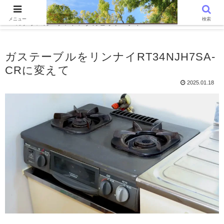
WordPressでつくる趣味の個人ブログです。〜 気ままに心字池、憩い
メニュー
検索
のテラスガーデン、メダカビオトープ 、Photo Poem Trunk〜
ガステーブルをリンナイRT34NJH7SA-
CRに変えて
2025.01.18